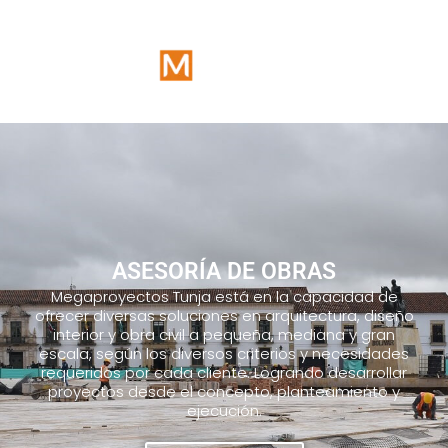
ASESORÍA DE OBRAS
Megaproyectos Tunja está en la capacidad de
ofrecer diversas soluciones en arquitectura, diseño
interior y obra civil a pequeña, mediana y gran
escala, según los diversos criterios y necesidades
requeridos por cada cliente. Logrando desarrollar
proyectos desde el concepto, planteamiento y
ejecución.