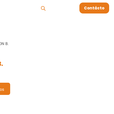
os
Megablog
Contácto
ON B.
.
os