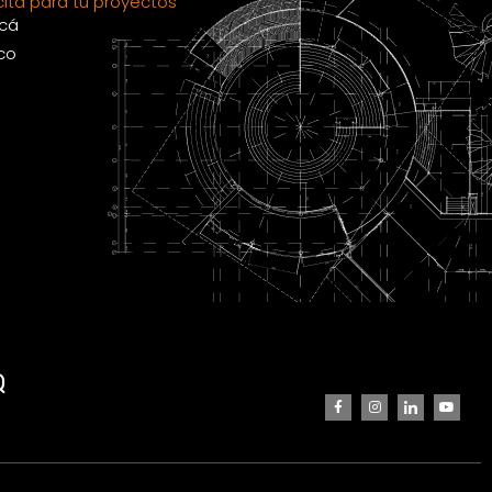
ita para tu proyectos
acá
co
Q