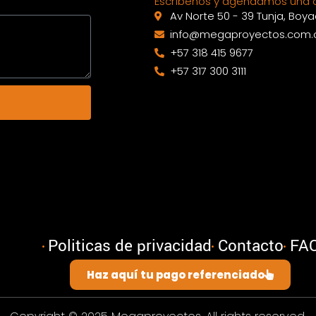
Escríbenos y agendamos una c
Av Norte 50 - 39 Tunja, Boy
info@megaproyectos.com.
+57 318 415 9677
+57 317 300 3111
Politicas de privacidad
Contacto
FA
Haz aquí tu pago referenciado