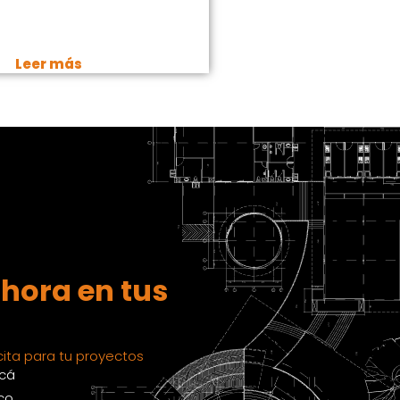
Leer más
hora en tus
ita para tu proyectos
acá
co