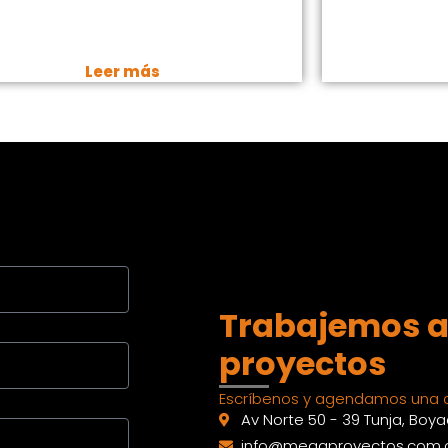
Leer más
Trabajemos a
proyectos
Escríbenos y agendamos una c
Av Norte 50 - 39 Tunja, Boy
info@megaproyectos.com.