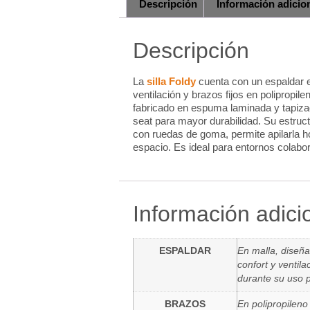
Descripción
Información adicio
Descripción
La
silla Foldy
cuenta con un espaldar 
ventilación y brazos fijos en polipropile
fabricado en espuma laminada y tapizado
seat para mayor durabilidad. Su estruct
con ruedas de goma, permite apilarla h
espacio. Es ideal para entornos colabo
Información adici
ESPALDAR
En malla, diseñ
confort y ventil
durante su uso 
BRAZOS
En polipropileno