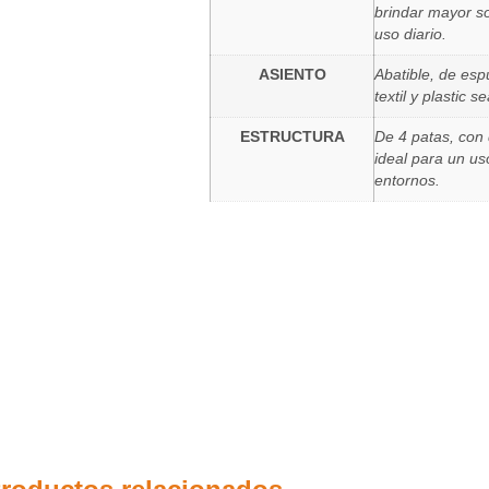
brindar mayor so
uso diario.
ASIENTO
Abatible, de es
textil y plastic 
ESTRUCTURA
De 4 patas, con 
ideal para un u
entornos.