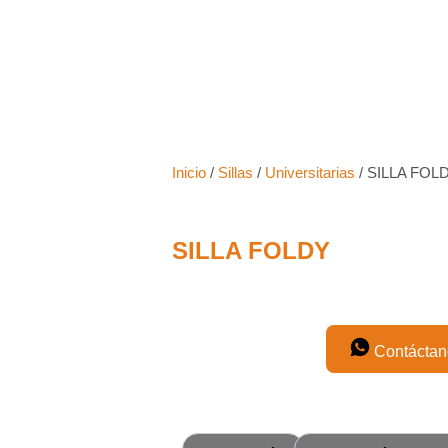
io
Proyectos
Productos
Asesoría
Nosotr
Inicio
/
Sillas
/
Universitarias
/ SILLA FOL
SILLA FOLDY
Contáctan