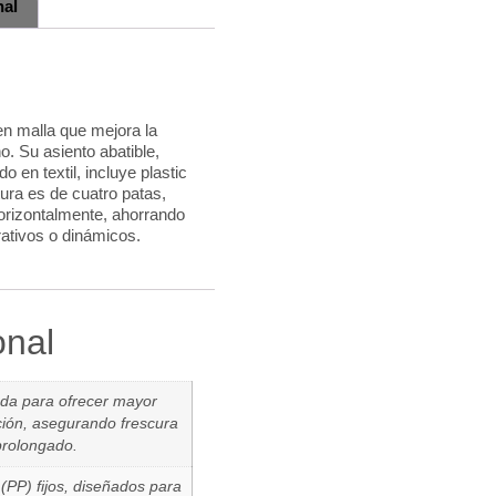
nal
en malla que mejora la
no. Su asiento abatible,
 en textil, incluye plastic
ura es de cuatro patas,
orizontalmente, ahorrando
rativos o dinámicos.
onal
ada para ofrecer mayor
ación, asegurando frescura
prolongado.
 (PP) fijos, diseñados para