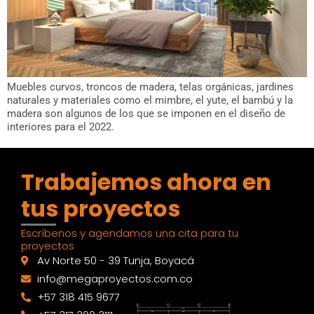
Muebles curvos, troncos de madera, telas orgánicas, jardines
naturales y materiales como el mimbre, el yute, el bambú y la
madera son algunos de los que se imponen en el diseño de
interiores para el 2022.
Trabajemos ahora en
tus proyectos
Escríbenos y agendamos una cita para tu
proyectos
Av Norte 50 - 39 Tunja, Boyacá
info@megaproyectos.com.co
+57 318 415 9677