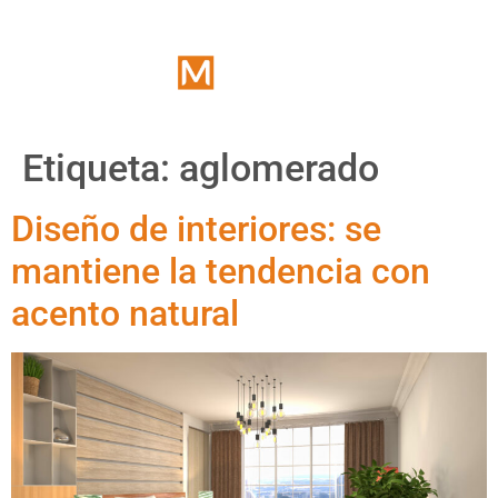
Etiqueta:
aglomerado
Diseño de interiores: se
mantiene la tendencia con
acento natural