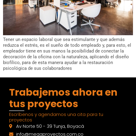
Tener un espacio laboral que sea estimulante y que además
reduzca el estrés, es el sueño de todo empleado y, para esto, el
empleador tiene en sus manos la posibilidad de conectar la
decoración de la oficina con la naturaleza, aplicando el diseño
biofílico, para de esta manera ayudar a la restauración
psicológica de sus colaboradores
Trabajemos ahora en
tus proyectos
Escríbenos y agendamos una cita para tu
proyectos
Av Norte 50 - 39 Tunja, Boyacá
info@megaproyectos.com.co