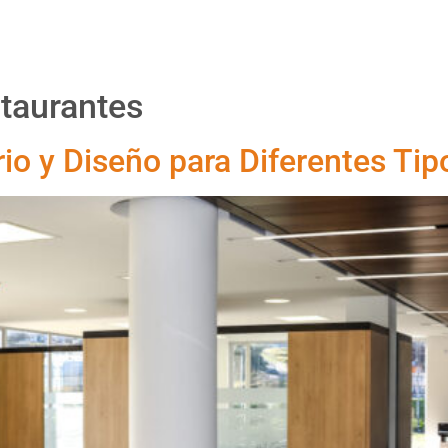
Proyectos
Productos
Asesoría
Nosotr
staurantes
io y Diseño para Diferentes Tip