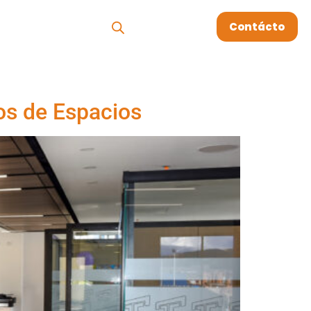
os
Megablog
Contácto
os de Espacios