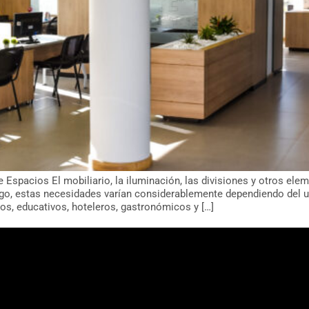
e Espacios El mobiliario, la iluminación, las divisiones y otros ele
rgo, estas necesidades varían considerablemente dependiendo del u
os, educativos, hoteleros, gastronómicos y […]