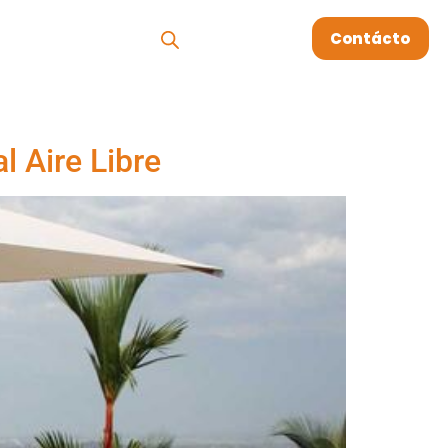
os
Megablog
Contácto
l Aire Libre