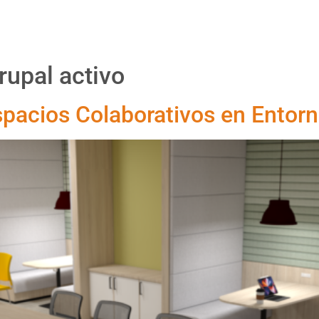
Proyectos
Productos
Asesoría
Nosotr
rupal activo
spacios Colaborativos en Entor