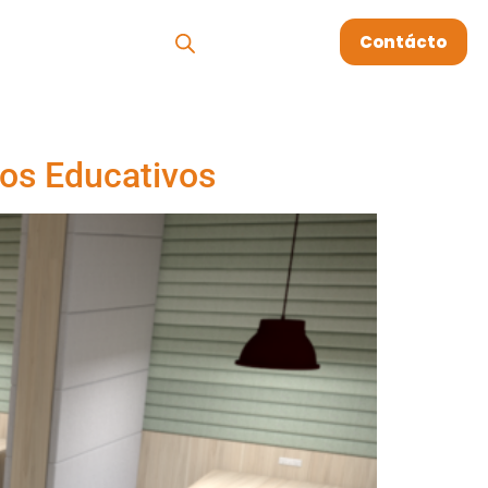
os
Megablog
Contácto
nos Educativos