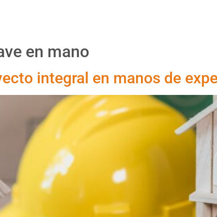
Proyectos
Productos
Asesoría
Nosotr
lave en mano
yecto integral en manos de exp