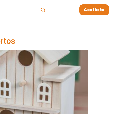
os
Megablog
Contácto
ertos