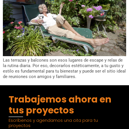
Las terrazas y balcones son esos lugares de escape y relax de
la rutina diaria. Por eso, decorarlos estéticamente, a tu gusto y
estilo es fundamental para tu bienestar y puede ser el sitio ideal
de reuniones con amigos y familiares.
Trabajemos ahora en
tus proyectos
Escríbenos y agendamos una cita para tu
proyectos