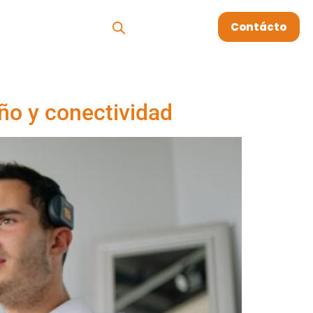
os
Megablog
Contácto
eño y conectividad