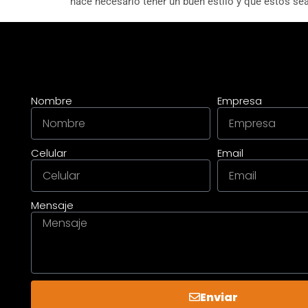
hace necesario tener un buen estilo y que estos s
Nombre
Empresa
Celular
Email
Mensaje
Enviar