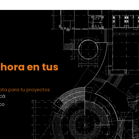
hora en tus
ita para tu proyectos
acá
co