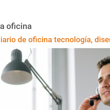
Proyectos
Productos
Asesoría
Nosotr
a oficina
iario de oficina tecnología, dis