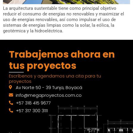
La arquitectura sustentable tiene como principal objetivo
reducir el consumo de energías no renovables y maximizar el
uso de energías renovables, así como impulsar el uso de
sistemas de energías limpias como la solar, la eólica, la
geotérmica y la hidroeléctrica.
Trabajemos ahora en
tus proyectos
Escríbenos y agendamos una cita para tu
proyectos
Av Norte 50 - 39 Tunja, Boyacá
info@megaproyectos.com.co
+57 318 415 9677
+57 317 300 3111