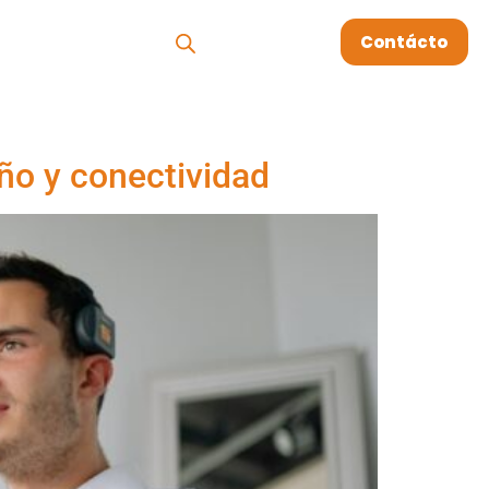
os
Megablog
Contácto
eño y conectividad