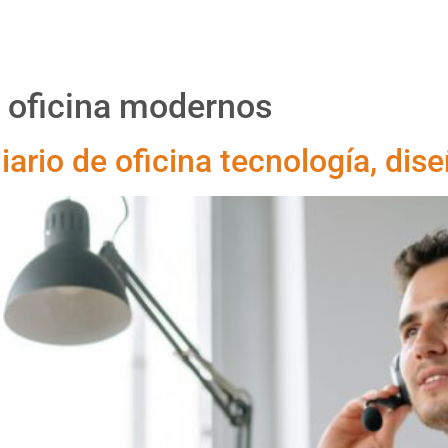
Proyectos
Productos
Asesoría
Nosotr
 oficina modernos
iario de oficina tecnología, dis