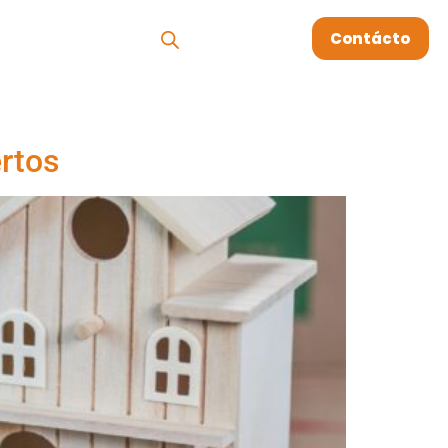
os
Megablog
Contácto
ertos