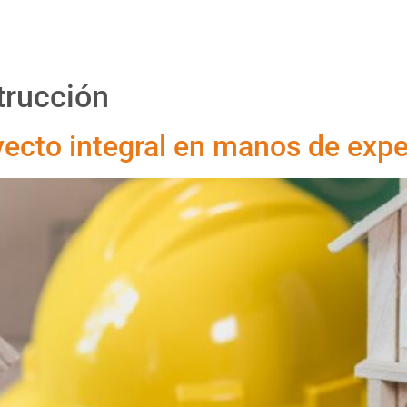
Proyectos
Productos
Asesoría
Nosotr
trucción
yecto integral en manos de exp