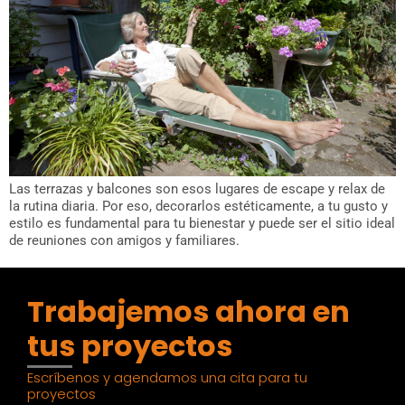
Las terrazas y balcones son esos lugares de escape y relax de
la rutina diaria. Por eso, decorarlos estéticamente, a tu gusto y
estilo es fundamental para tu bienestar y puede ser el sitio ideal
de reuniones con amigos y familiares.
Trabajemos ahora en
tus proyectos
Escríbenos y agendamos una cita para tu
proyectos