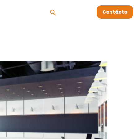
os
Megablog
Contácto