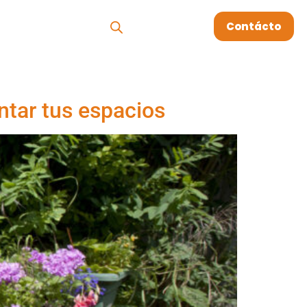
os
Megablog
Contácto
ntar tus espacios